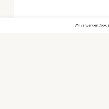
Wir verwenden Cookie
SPORTUNION Allerheiligen
Kontaktadr
Oberlebing 83, 4320 Allerheiligen
Kontakt
Tel: +43 676/5758017
Vorstand
E-Mail:
josef.punz@gmx.at
ZVR-Zahl: 385728052