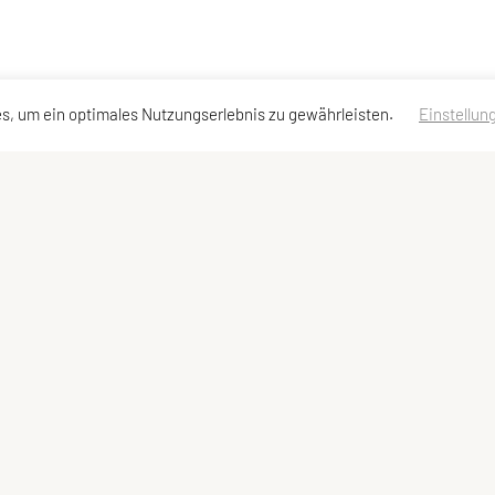
s, um ein optimales Nutzungserlebnis zu gewährleisten.
Einstellun
essen
Schnellzugriff
Meta
Social M
Sportangebot
Newsletter
Links
Impressum
Sitemap
Datenschutzerklärung