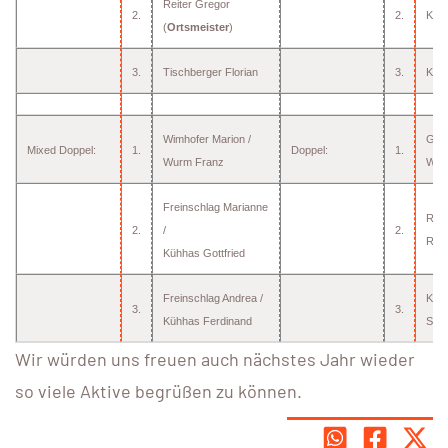
Reiter Gregor
2.
2.
Kiss
(
Ortsmeister
)
3.
Tischberger Florian
3.
Kiss
Wimhofer Marion /
Grün
Mixed Doppel:
1.
Doppel:
1.
Wurm Franz
Wur
Freinschlag Marianne
Rafe
2.
/
2.
Reit
Kühhas Gottfried
Freinschlag Andrea /
Kühh
3.
3.
Kühhas Ferdinand
Schi
Wir würden uns freuen auch nächstes Jahr wieder
so viele Aktive begrüßen zu können.