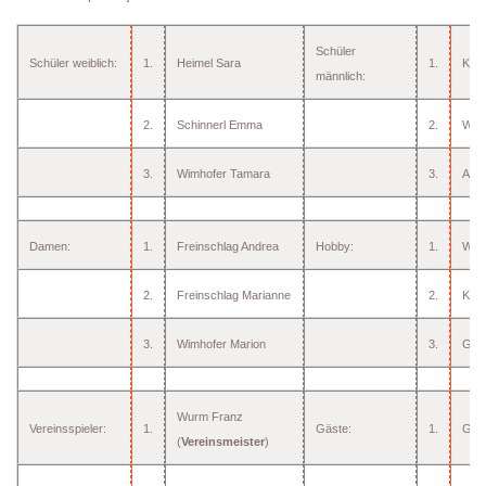
Schüler
Schüler weiblich:
1.
Heimel Sara
1.
Karl
männlich:
2.
Schinnerl Emma
2.
Wurm
3.
Wimhofer Tamara
3.
Ange
Damen:
1.
Freinschlag Andrea
Hobby:
1.
Weg
2.
Freinschlag Marianne
2.
Kühh
3.
Wimhofer Marion
3.
Gra
Wurm Franz
Vereinsspieler:
1.
Gäste:
1.
Grün
(
Vereinsmeister
)