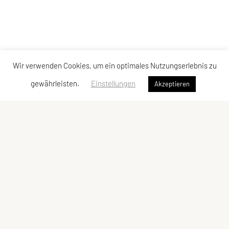
Wir verwenden Cookies, um ein optimales Nutzungserlebnis zu
gewährleisten.
Einstellungen
Akzeptieren
SPORTUNION Allerheiligen
Oberlebing 83, 4320 Allerheiligen
Tel: +43 676/5758017
E-Mail:
josef.punz@gmx.at
ZVR-Zahl: 385728052
Kontaktadressen
Schnellzugriff