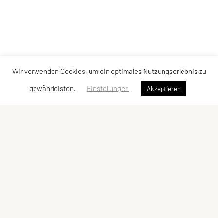
Wir verwenden Cookies, um ein optimales Nutzungserlebnis zu
gewährleisten.
Einstellungen
Akzeptieren
SPORTUNION Allerheiligen
Oberlebing 83, 4320 Allerheiligen
Tel: +43 676/5758017
E-Mail:
josef.punz@gmx.at
ZVR-Zahl: 385728052