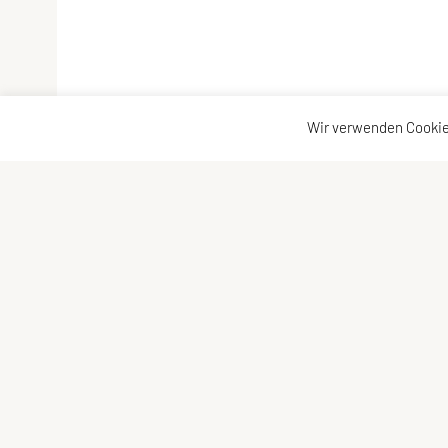
Wir verwenden Cookie
SPORTUNION Allerheiligen
Kontaktadr
Oberlebing 83, 4320 Allerheiligen
Kontakt
Tel: +43 676/5758017
Vorstand
E-Mail:
josef.punz@gmx.at
ZVR-Zahl: 385728052