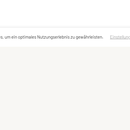
s, um ein optimales Nutzungserlebnis zu gewährleisten.
Einstellun
essen
Schnellzugriff
Meta
Social M
Sportangebot
Newsletter
Links
Impressum
Sitemap
Datenschutzerklärung