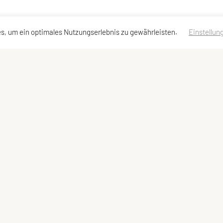
s, um ein optimales Nutzungserlebnis zu gewährleisten.
Einstellun
essen
Schnellzugriff
Meta
Social M
Sportangebot
Newsletter
Links
Impressum
Sitemap
Datenschutzerklärung