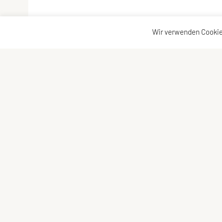
Wir verwenden Cookie
SPORTUNION Allerheiligen
Kontaktadr
Oberlebing 83, 4320 Allerheiligen
Kontakt
Tel: +43 676/5758017
Vorstand
E-Mail:
josef.punz@gmx.at
ZVR-Zahl: 385728052