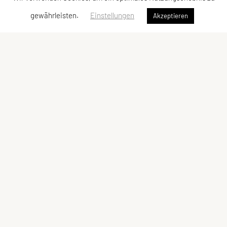
gewährleisten.
Einstellungen
Akzeptieren
SPORTUNION Allerheiligen
Oberlebing 83, 4320 Allerheiligen
Tel: +43 676/5758017
E-Mail:
josef.punz@gmx.at
ZVR-Zahl: 385728052
Kontaktadressen
Schnellzugriff
Kontakt
Sportangebot
Vorstand
Links