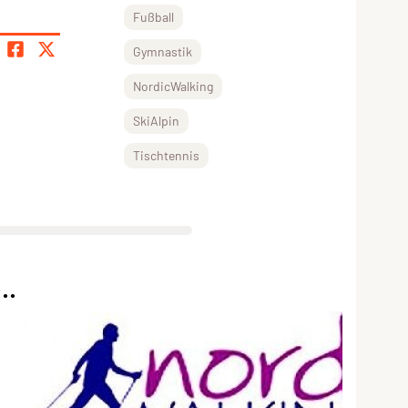
Fußball
Gymnastik
NordicWalking
SkiAlpin
Tischtennis
..