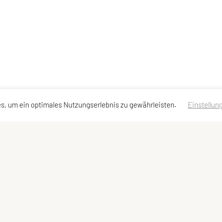
s, um ein optimales Nutzungserlebnis zu gewährleisten.
Einstellun
essen
Schnellzugriff
Meta
Social M
Sportangebot
Newsletter
Links
Impressum
Sitemap