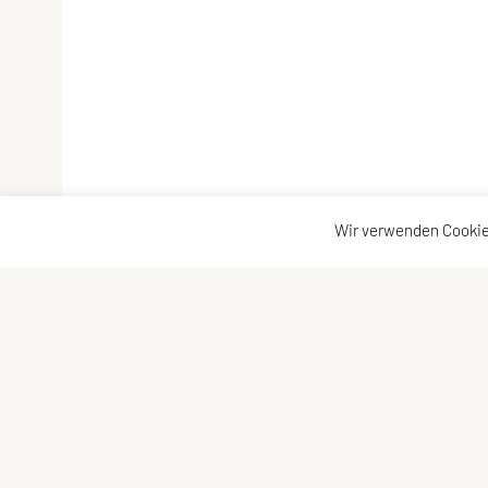
Wir verwenden Cookie
SPORTUNION Allerheiligen
Kontaktadr
Oberlebing 83, 4320 Allerheiligen
Kontakt
Tel: +43 676/5758017
Vorstand
E-Mail:
josef.punz@gmx.at