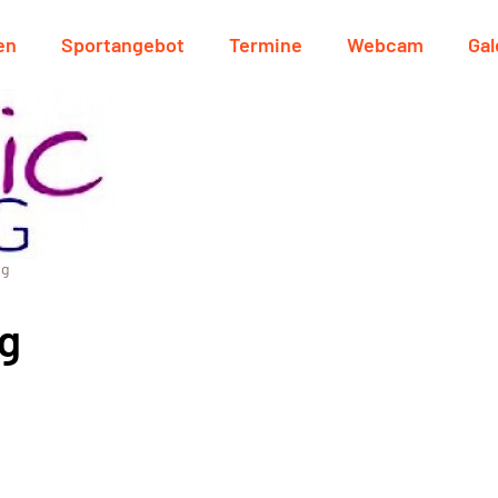
en
Sportangebot
Termine
Webcam
Gal
ng
ng