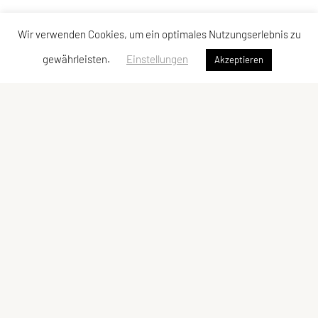
Wir verwenden Cookies, um ein optimales Nutzungserlebnis zu
gewährleisten.
Einstellungen
Akzeptieren
SPORTUNION Allerheiligen
Oberlebing 83, 4320 Allerheiligen
Tel: +43 676/5758017
E-Mail:
josef.punz@gmx.at
ZVR-Zahl: 385728052
Kontaktadressen
Schnellzugriff
Kontakt
Sportangebot
Vorstand
Links