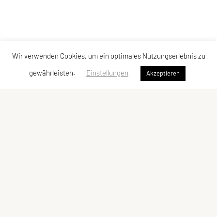
Wir verwenden Cookies, um ein optimales Nutzungserlebnis zu
gewährleisten.
Einstellungen
Akzeptieren
SPORTUNION Allerheiligen
Oberlebing 83, 4320 Allerheiligen
Tel: +43 676/5758017
E-Mail:
josef.punz@gmx.at
ZVR-Zahl: 385728052
Kontaktadressen
Schnellzugriff