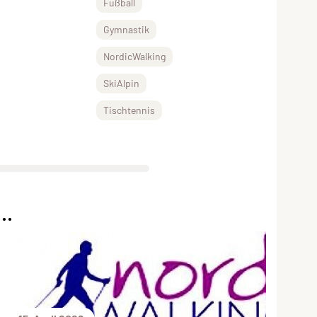
Fußball
Gymnastik
NordicWalking
SkiAlpin
Tischtennis
..