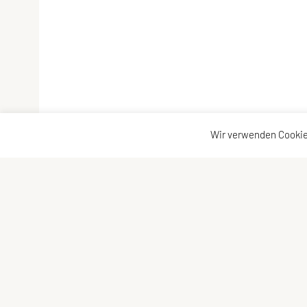
Wir verwenden Cookie
SPORTUNION Allerheiligen
Kontaktadr
Oberlebing 83, 4320 Allerheiligen
Kontakt
Tel: +43 676/5758017
Vorstand