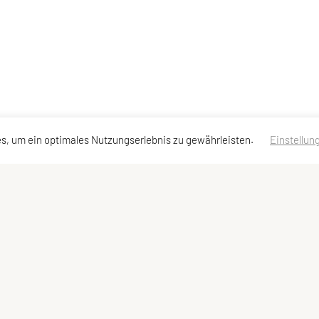
s, um ein optimales Nutzungserlebnis zu gewährleisten.
Einstellun
essen
Schnellzugriff
Meta
Social M
Sportangebot
Newsletter
Links
Impressum