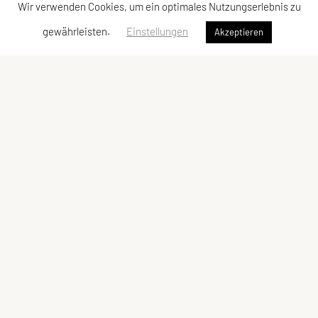
Wir verwenden Cookies, um ein optimales Nutzungserlebnis zu
gewährleisten.
Einstellungen
Akzeptieren
SPORTUNION Allerheiligen
Oberlebing 83, 4320 Allerheiligen
Tel: +43 676/5758017
E-Mail:
josef.punz@gmx.at
ZVR-Zahl: 385728052
Kontaktadressen
Schnellzugriff
Kontakt
Sportangebot
Vorstand
Links
Meta
Social Media