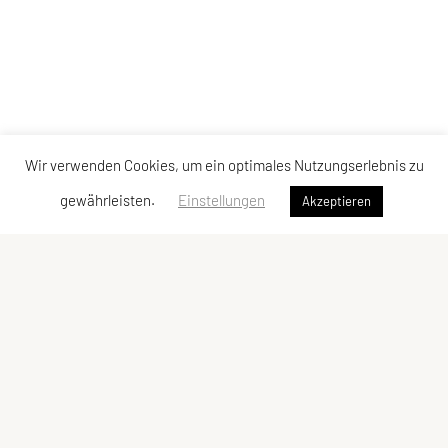
Wir verwenden Cookies, um ein optimales Nutzungserlebnis zu
gewährleisten.
Einstellungen
Akzeptieren
SPORTUNION Allerheiligen
Oberlebing 83, 4320 Allerheiligen
Tel: +43 676/5758017
E-Mail:
josef.punz@gmx.at
ZVR-Zahl: 385728052